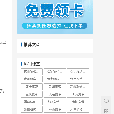
无套
推荐文章
热门标签
佛山宽带报装
保定宽带办理
保定移动宽带
贵州租房宽带
保定租房宽带
保定宽带报装
南宁宽带
贵州宽带
新疆联通宽带
了，
重庆宽带
大连宽带
上海宽带
福建移动宽带
太原宽带办理
贵阳宽带
新疆租房宽带
海南宽带
天津移动宽带