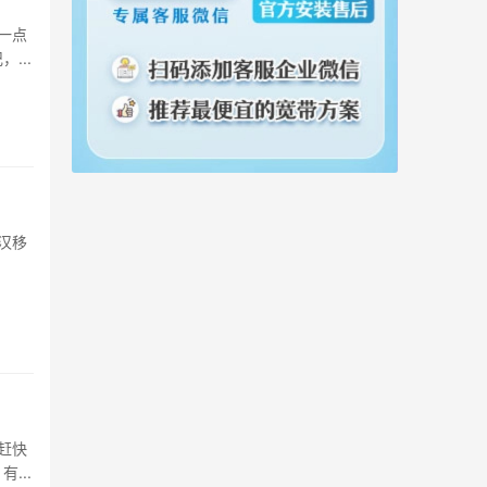
一点
...
汉移
赶快
...