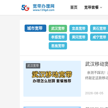
首页
宽带套餐
城市宽带
武汉宽带
宜昌宽带
黄石宽带
孝感宽带
黄冈宽带
咸宁宽带
恩施宽带
武汉移动
武汉宽带
亲测不踩坑！
终敲定这款移动
2026-08-05