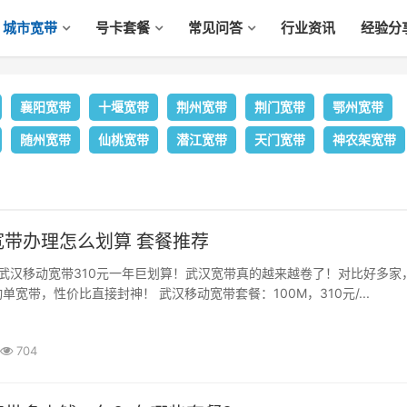
城市宽带
号卡套餐
常见问答
行业资讯
经验分
襄阳宽带
十堰宽带
荆州宽带
荆门宽带
鄂州宽带
随州宽带
仙桃宽带
潜江宽带
天门宽带
神农架宽带
宽带办理怎么划算 套餐推荐
武汉移动宽带310元一年巨划算！武汉宽带真的越来越卷了！对比好多家
单宽带，性价比直接封神！ 武汉移动宽带套餐：100M，310元/...
704