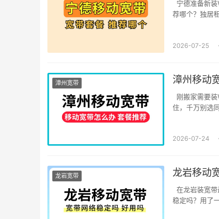
宁德准备新装W
荐哪个？独居租
2026-07-25
漳州移动宽
漳州宽带
刚搬家需要装W
住，千万别选同一
2026-07-24
龙岩移动宽
龙岩宽带
在龙岩装宽带
稳定吗？用了一