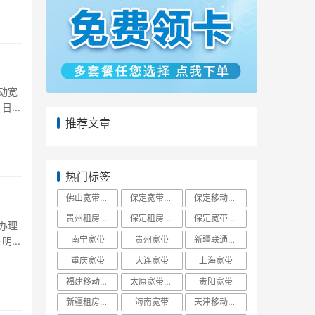
动宽
...
推荐文章
热门标签
佛山宽带报装
保定宽带办理
保定移动宽带
贵州租房宽带
保定租房宽带
保定宽带报装
办理
南宁宽带
贵州宽带
新疆联通宽带
...
重庆宽带
大连宽带
上海宽带
福建移动宽带
太原宽带办理
贵阳宽带
新疆租房宽带
海南宽带
天津移动宽带