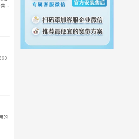
...
60
带的