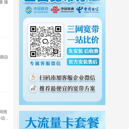
餐 推
长期自
网络
...