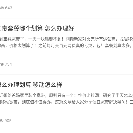
643
宽带套餐哪个划算 怎么办理好
到宝藏宽带了，一天一块钱都不到！刚搬新家对比完所有运营商，龙岩移
高，价格太划算了！之前每月交百元网费真的亏哭，包年套餐划算太多，日
754
怎么办理划算 移动怎么样
近想给爸妈家里装个宽带，原则只有一个：性价比拉满！研究了半天怎么
移动宽带，到底值不值得办，这篇文章给大家分享便宜宽带解决疑问！三明
905