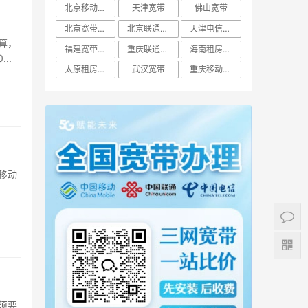
北京移动宽带
天津宽带
佛山宽带
北京宽带办理
北京联通宽带
天津电信宽带
算，
福建宽带办理
重庆联通宽带
海南租房宽带
..
太原租房宽带
武汉宽带
重庆移动宽带
移动
须要