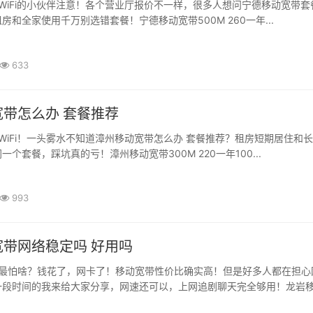
iFi的小伙伴注意！各个营业厅报价不一样，很多人想问宁德移动宽带套
房和全家使用千万别选错套餐！宁德移动宽带500M 260一年...
633
带怎么办 套餐推荐
iFi！一头雾水不知道漳州移动宽带怎么办 套餐推荐？租房短期居住和
个套餐，踩坑真的亏！漳州移动宽带300M 220一年100...
993
带网络稳定吗 好用吗
最怕啥？钱花了，网卡了！移动宽带性价比确实高！但是好多人都在担心
段时间的我来给大家分享，网速还可以，上网追剧聊天完全够用！龙岩移动