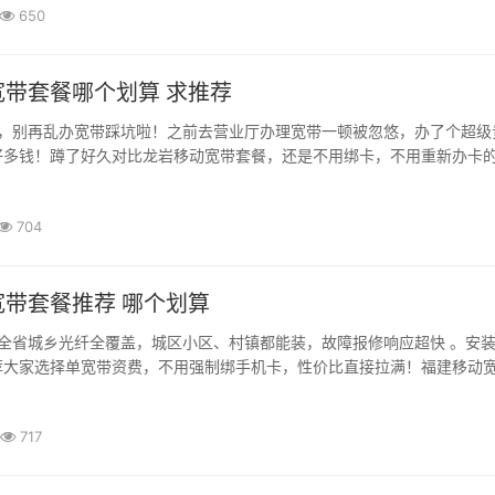
650
龙岩移动宽带套餐哪个划算 求推荐
，别再乱办宽带踩坑啦！之前去营业厅办理宽带一顿被忽悠，办了个超级
多钱！蹲了好久对比龙岩移动宽带套餐，还是不用绑卡，不用重新办卡的单
704
带套餐推荐 哪个划算
全省城乡光纤全覆盖，城区小区、村镇都能装，故障报修响应超快 。安
大家选择单宽带资费，不用强制绑手机卡，性价比直接拉满！福建移动宽.
717