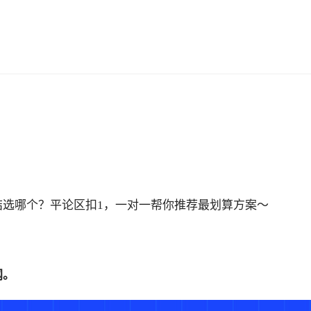
结选哪个？平论区扣
1，一对一帮你推荐最划算方案～
网。