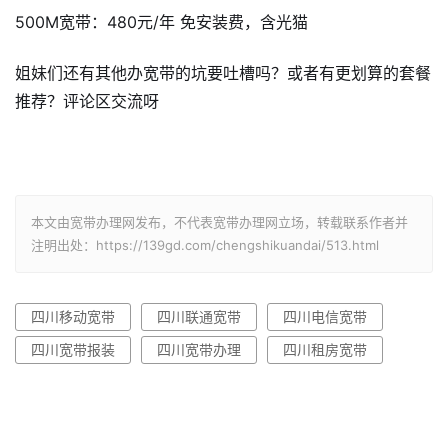
500M宽带：480元/年 免安装费，含光猫
姐妹们还有其他办宽带的坑要吐槽吗？或者有更划算的套餐
推荐？评论区交流呀
本文由宽带办理网发布，不代表宽带办理网立场，转载联系作者并
注明出处：https://139gd.com/chengshikuandai/513.html
四川移动宽带
四川联通宽带
四川电信宽带
四川宽带报装
四川宽带办理
四川租房宽带