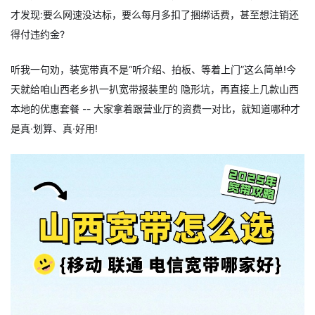
才发现:要么网速没达标，要么每月多扣了捆绑话费，甚至想注销还
得付违约金?
听我一句劝，装宽带真不是“听介绍、拍板、等着上门”这么简单!今
天就给咱山西老乡扒一扒宽带报装里的 隐形坑，再直接上几款山西
本地的优惠套餐 -- 大家拿着跟营业厅的资费一对比，就知道哪种才
是真·划算、真·好用!